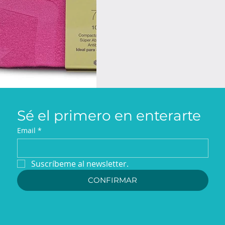
Sé el primero en enterarte
Email
*
Suscríbeme al newsletter.
CONFIRMAR