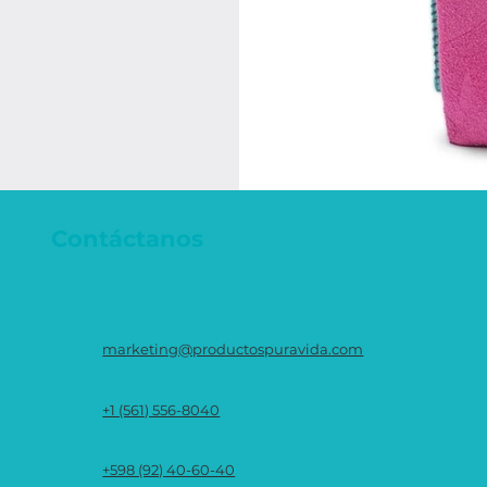
Contáctanos
marketing@productospuravida.com
+1 (561) 556-8040
+598 (92) 40-60-40