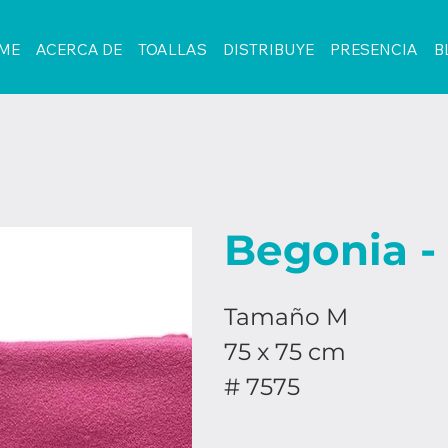
ME
ACERCA DE
TOALLAS
DISTRIBUYE
PRESENCIA
B
Begonia -
Tamaño M
75 x 75 cm
# 7575