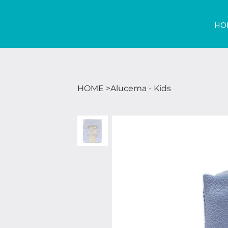
HO
HOME
>
Alucema - Kids