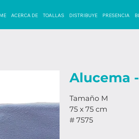
ME
ACERCA DE
TOALLAS
DISTRIBUYE
PRESENCIA
B
Alucema -
Tamaño M
75 x 75 cm
# 7575