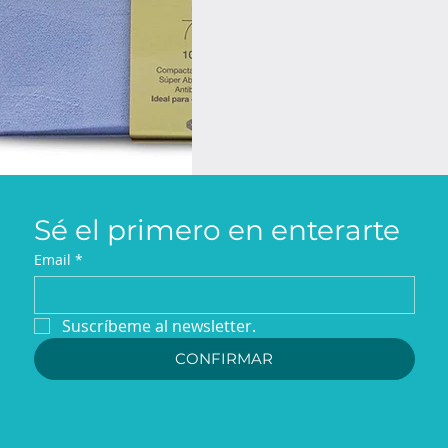
Sé el primero en enterarte
Email
*
Suscríbeme al newsletter.
CONFIRMAR