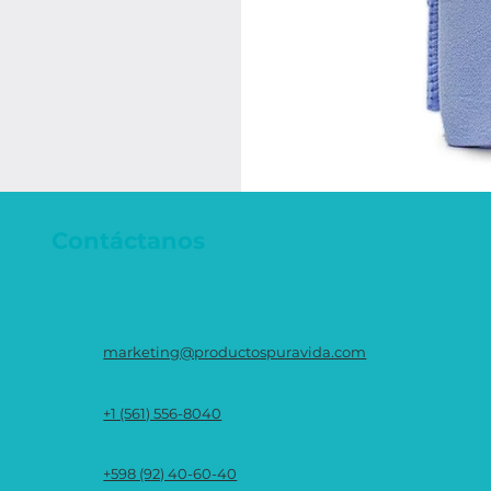
Contáctanos
marketing@productospuravida.com
+1 (561) 556-8040
+598 (92) 40-60-40