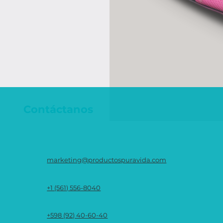
Contáctanos
marketing@productospuravida.com
+1 (561) 556-8040
+598 (92) 40-60-40