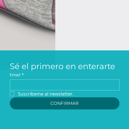
Sé el primero en enterarte
Email
*
Suscríbeme al newsletter.
CONFIRMAR